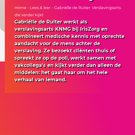
Home
-
Lees & leer
- Gabriëlle de Ruiter: Verslavingsarts
die verder kijkt
Gabriëlle de Ruiter werkt als
verslavingsarts KNMG bij IrisZorg en
combineert medische kennis met oprechte
aandacht voor de mens achter de
verslaving. Ze bezoekt cliënten thuis of
spreekt ze op de poli, werkt samen met
vakcollega’s en kijkt verder dan alleen de
middelen: het gaat haar om het hele
verhaal van iemand.