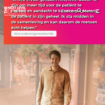
zijn om meer tijd voor de patiënt te
hebben en aandacht te kunnen geven aan
Zoeken
Menu
de patiënt in zijn geheel. Ik sta midden in
de samenleving en kan daarom de mensen
écht helpen."
Aios ouderengeneeskunde