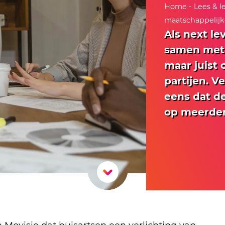
Home
-
Lees & l
maatschappelijk
Als next le
samen met 
maar juist
partijen. V
eens dat d
op meerdere