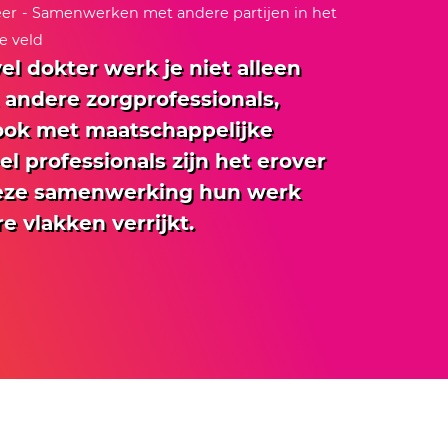
eer
- Samenwerken met andere partijen in het
e veld
vel dokter werk je niet alleen
andere zorgprofessionals,
 ook met maatschappelijke
eel professionals zijn het erover
eze samenwerking hun werk
 vlakken verrijkt.