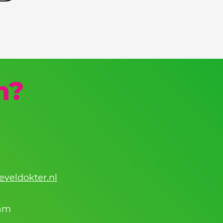
n?
t
eveldokter.nl
ram