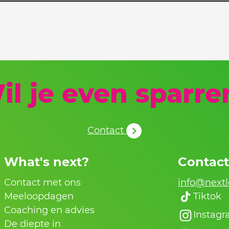
il je even sparre
Contact
What's next?
Contac
Contact met ons
info@nextl
Meeloopdagen
Tiktok
Coaching en advies
Instag
De diepte in