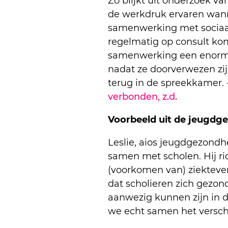
Zo blijkt uit onderzoek va
de werkdruk ervaren wann
samenwerking met sociaal 
regelmatig op consult ko
samenwerking een enorm v
nadat ze doorverwezen zij
terug in de spreekkamer. 
verbonden, z.d.
Voorbeeld uit de jeugdg
Leslie, aios jeugdgezondhe
samen met scholen. Hij ric
(voorkomen van) ziekteve
dat scholieren zich gezond
aanwezig kunnen zijn in 
we echt samen het verschil