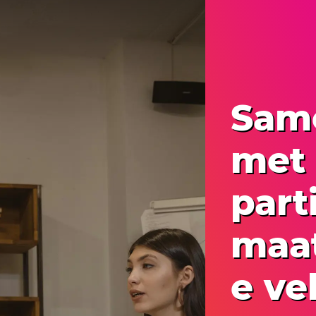
Sam
met
part
maat
e ve