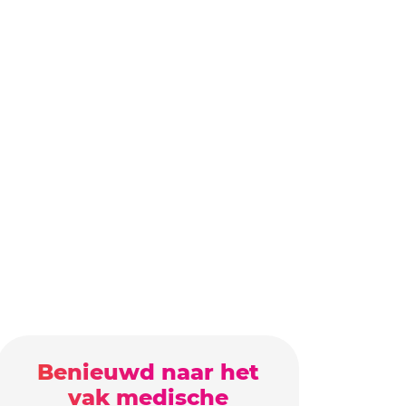
Benieuwd naar het
vak medische