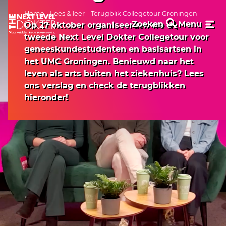
Home
-
Lees & leer
- Terugblik Collegetour Groningen
Zoeken
Menu
Op 27 oktober organiseerden we de
tweede Next Level Dokter Collegetour voor
geneeskundestudenten en basisartsen in
het UMC Groningen. Benieuwd naar het
leven als arts buiten het ziekenhuis? Lees
ons verslag en check de terugblikken
hieronder!