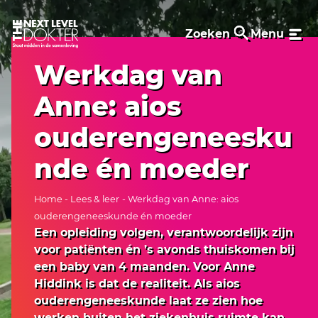
Zoeken
Menu
Werkdag van
Anne: aios
ouderengeneesku
nde én moeder
Home
-
Lees & leer
- Werkdag van Anne: aios
ouderengeneeskunde én moeder
Een opleiding volgen, verantwoordelijk zijn
voor patiënten én ’s avonds thuiskomen bij
een baby van 4 maanden. Voor Anne
Hiddink is dat de realiteit. Als aios
ouderengeneeskunde laat ze zien hoe
werken buiten het ziekenhuis ruimte kan