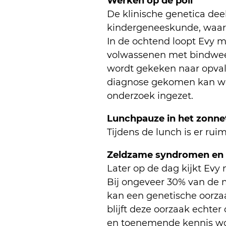
Werken op de poli
De klinische genetica deel
kindergeneeskunde, waardo
In de ochtend loopt Evy m
volwassenen met bindwee
wordt gekeken naar opval
diagnose gekomen kan wor
onderzoek ingezet.
Lunchpauze in het zonne
Tijdens de lunch is er ru
Zeldzame syndromen en 
Later op de dag kijkt Evy
Bij ongeveer 30% van de 
kan een genetische oorza
blijft deze oorzaak echte
en toenemende kennis wo