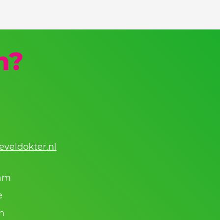
n?
t
eveldokter.nl
ram
e
n