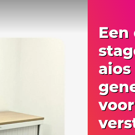
Een
stag
aios
gen
voor
vers