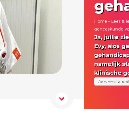
geh
Home
-
Lees & l
geneeskunde voo
Ja, jullie 
Evy, aios g
gehandicapt
namelijk st
klinische g
Aios verstande