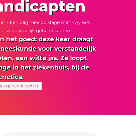
andicapten
eer
- Een dag mee op stage met Evy, aios
r verstandelijk gehandicapten
zien het goed: deze keer draagt
eneeskunde voor verstandelijk
en, een witte jas. Ze loopt
age in het ziekenhuis, bij de
enetica.
lijk gehandicapten