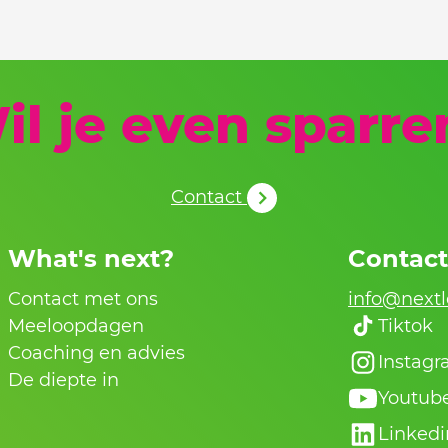
il je even sparre
Contact
What's next?
Contac
Contact met ons
info@nextl
Meeloopdagen
Tiktok
Coaching en advies
Instag
De diepte in
Youtub
Linkedi